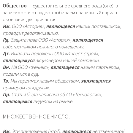
Общество
— существительное среднего рода (оно), в
зависимости от падежа выбираем правильный вариант
окончания для причастия.
Им.
ООО «Астория»,
являющееся
нашим поставщиком,
проводит реорганизацию.
Рд.
Защита прав ООО «Астория»,
являющегося
собственником нежилого помещения.
Дт.
Выплаты положены ООО «Инвест-строй»,
являющемуся
акционером нашей компании.
Вн.
На ООО «Феникс»,
являющееся
нашим партнером,
подали иск в суд.
Тв.
Мы гордимся нашим обществом,
являющимся
примером для других.
Пр.
Статья была написана об АО «Технология»,
являющемся
лидером на рынке.
МНОЖЕСТВЕННОЕ ЧИСЛО.
Им.
Эти приложения (что?),
являющиеся
неотъемлемой