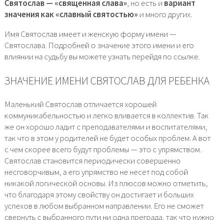
Святослав — «священная слава»
, но есть и
вариант
значения как «славный святостью»
и много других.
Имя Святослав имеет и женскую форму имени —
Святослава. Подробней о значение этого имени и его
влиянии на судьбу вы можете узнать перейдя по ссылке.
ЗНАЧЕНИЕ ИМЕНИ СВЯТОСЛАВ ДЛЯ РЕБЕНКА
Маленький Святослав отличается хорошей
коммуникабельностью и легко вливается в коллектив. Так
же он хорошо ладит с преподавателями и воспитателями,
так что в этом у родителей не будет особых проблем. А вот
с чем скорее всего будут проблемы — это с упрямством.
Святослав становится периодически совершенно
несговорчивым, а его упрямство не несет под собой
никакой логической основы. Из плюсов можно отметить,
что благодаря этому свойству он достигает и больших
успехов в любом выбранном направлении. Его не сможет
свернуть с выбранного пути ни одна преграда, так что нужно