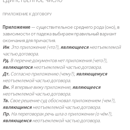
ЕДИНСТВЕННОЕ ЧИСЛО
ПРИЛОЖЕНИЕ К ДОГОВОРУ
Приложение
— существительное среднего рода (оно), в
зависимости от падежа выбираем правильный вариант
окончания для причастия.
Им
. Это приложение (что?),
являющееся
неотъемлемой
частью договора.
Рд.
В перечне документов нет приложения (чего?),
являющегося
неотъемлемой частью договора.
Дт.
Согласно приложению (чему?),
являющемуся
неотъемлемой частью договора.
Вн.
Я впервые вижу приложение,
являющееся
неотъемлемой частью договора.
Тв.
Свое решение суд обосновал приложением (чем?),
являющимся
неотъемлемой частью договора.
Пр.
На переговорах речь шла о приложении (о чём?),
являющемся
неотъемлемой частью договора.