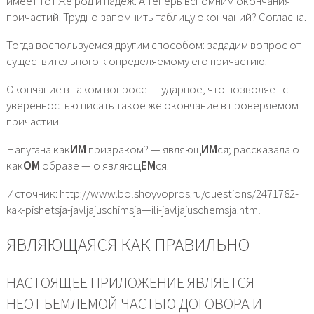
имеет тот же род и падеж. А теперь вспомним окончания
причастий. Трудно запомнить таблицу окончаний? Согласна.
Тогда воспользуемся другим способом: зададим вопрос от
существительного к определяемому его причастию.
Окончание в таком вопросе — ударное, что позволяет с
уверенностью писать такое же окончание в проверяемом
причастии.
Напугана как
ИМ
призраком? — являющ
ИМ
ся; рассказала о
как
ОМ
образе — о являющ
ЕМ
ся.
Источник: http://www.bolshoyvopros.ru/questions/2471782-
kak-pishetsja-javljajuschimsja—ili-javljajuschemsja.html
ЯВЛЯЮЩАЯСЯ КАК ПРАВИЛЬНО
НАСТОЯЩЕЕ ПРИЛОЖЕНИЕ ЯВЛЯЕТСЯ
НЕОТЪЕМЛЕМОЙ ЧАСТЬЮ ДОГОВОРА И