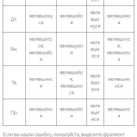
явля
являвшему
являвшейс
являвшимс
Дт.
вше
ся
я
я
муся
являвшего
являвшихс
явля
ся;
являвшуюс
я;
Вн.
вше
являвшийс
я
являвшиес
еся
я
я
являвшейс
явля
являвшимс
я;
являвшим
Тв.
вши
я
являвшею
ися
мся
ся
явля
являвшемс
являвшейс
являвшихс
Пр.
вше
я
я
я
мся
Если вы нашли ошибку, пожалуйста, выделите фрагмент