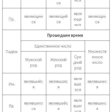
ся
явля
являющем
являющей
являющих
Пр.
юще
ся
ся
ся
мся
Прошедшее время
Единственное число
Множеств
Падёж
Сре
енное
Мужской
Женский
дний
число
род
род
род
явля
являвшийс
являвшаяс
являвшиес
Им.
вше
я
я
я
еся
явля
являвшего
являвшейс
являвшихс
Рд.
вшег
ся
я
я
ося