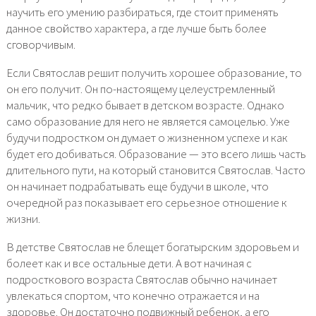
научить его умению разбираться, где стоит применять
данное свойство характера, а где лучше быть более
сговорчивым.
Если Святослав решит получить хорошее образование, то
он его получит. Он по-настоящему целеустремленный
мальчик, что редко бывает в детском возрасте. Однако
само образование для него не является самоцелью. Уже
будучи подростком он думает о жизненном успехе и как
будет его добиваться. Образование — это всего лишь часть
длительного пути, на который становится Святослав. Часто
он начинает подрабатывать еще будучи в школе, что
очередной раз показывает его серьезное отношение к
жизни.
В детстве Святослав не блещет богатырским здоровьем и
болеет как и все остальные дети. А вот начиная с
подросткового возраста Святослав обычно начинает
увлекаться спортом, что конечно отражается и на
здоровье. Он достаточно подвижный ребенок, а его