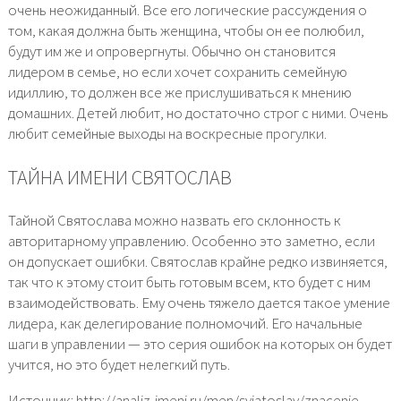
очень неожиданный. Все его логические рассуждения о
том, какая должна быть женщина, чтобы он ее полюбил,
будут им же и опровергнуты. Обычно он становится
лидером в семье, но если хочет сохранить семейную
идиллию, то должен все же прислушиваться к мнению
домашних. Детей любит, но достаточно строг с ними. Очень
любит семейные выходы на воскресные прогулки.
ТАЙНА ИМЕНИ СВЯТОСЛАВ
Тайной Святослава можно назвать его склонность к
авторитарному управлению. Особенно это заметно, если
он допускает ошибки. Святослав крайне редко извиняется,
так что к этому стоит быть готовым всем, кто будет с ним
взаимодействовать. Ему очень тяжело дается такое умение
лидера, как делегирование полномочий. Его начальные
шаги в управлении — это серия ошибок на которых он будет
учится, но это будет нелегкий путь.
Источник: http://analiz-imeni.ru/men/sviatoslav/znacenie-