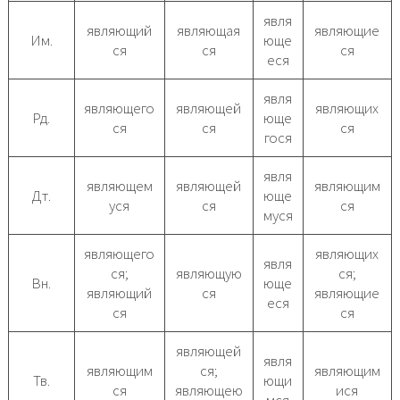
явля
являющий
являющая
являющие
Им.
юще
ся
ся
ся
еся
явля
являющего
являющей
являющих
Рд.
юще
ся
ся
ся
гося
явля
являющем
являющей
являющим
Дт.
юще
уся
ся
ся
муся
являющего
являющих
явля
ся;
являющую
ся;
Вн.
юще
являющий
ся
являющие
еся
ся
ся
являющей
явля
являющим
ся;
являющим
Тв.
ющи
ся
являющею
ися
мся