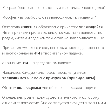
Как разобрать слово по составу являющимся, являющемся?
Морфемный разбор слова являющимся, являющемся?
От глагола
являться
образовано причастие
являющийся
.
Имея признаки прилагательных, причастия изменяются по
родам, числам и падежам точно так же, как прилагательные.
Причастия мужского и среднего рода числа единственного
имеют окончание
-им
в творительном падеже,
окончание
-ем
— в предложном падеже.
Например. Каждую ночь просыпаюсь, напуганная
являющимся
мне во сне
призраком (привидением)
.
Об этом
являющемся
мне образе рассказала подруге.
Определяем род и падеж существительного, к которому
относится причастие. Оно согласуется с существительным и