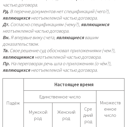
частью договора.
Рд.
В перечне документов нет спецификаций (чего?),
являющихся
неотъемлемой частью договора.
Дт.
Согласно спецификациям (чему?),
являющимся
неотъемлемой частью договора.
Вн.
Я впервые вижу счета,
являющиеся
вашим
доказательством.
Тв.
Свое решение суд обосновал приложениями (чем?),
являющимися
неотъемлемой частью договора.
Пр.
На переговорах речь шла о приложениях (о чём?),
являющихся
неотъемлемой частью договора.
Настоящее время
Единственное число
Множеств
Падёж
Сре
енное
Мужской
Женский
дний
число
род
род
род