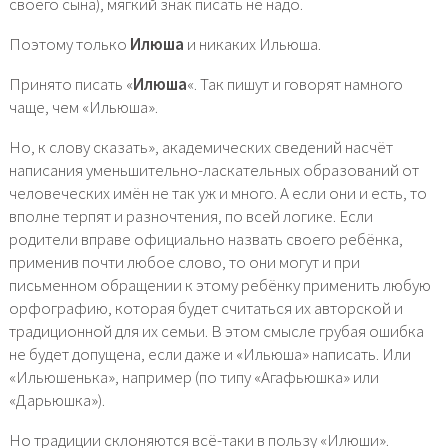
своего сына), мягкий знак писать не надо.
Поэтому только
Илюша
и никаких Ильюша.
Принято писать «
Илюша
«. Так пишут и говорят намного
чаще, чем «Ильюша».
Но, к слову сказать», академических сведений насчёт
написания уменьшительно-ласкательных образований от
человеческих имён не так уж и много. А если они и есть, то
вполне терпят и разночтения, по всей логике. Если
родители вправе официально назвать своего ребёнка,
применив почти любое слово, то они могут и при
письменном обращении к этому ребёнку применить любую
орфографию, которая будет считаться их авторской и
традиционной для их семьи. В этом смысле грубая ошибка
не будет допущена, если даже и «Ильюша» написать. Или
«Ильюшенька», например (по типу «Агафьюшка» или
«Дарьюшка»).
Но традиции склоняются всё-таки в пользу «Илюши».