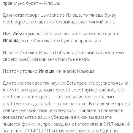
правильно будет — Илюша.
Да и когда говоришь ласково Илюша, то тянешь букву
quot;юquot;, что автоматом выкидывает мягкий знак.
Имя
Илья
в уменьшительно- ласкательном надо писать
Илюша
, но не Ильюша, это будет неправильно.
Илья — Илюшка, Илюша ( обычно так называют родители
своего сына), мягкий знак писать не надо.
Поэтому только
Илюша
и никаких Ильюша.
Да кто же всех вас так научил. Есть правило русского языка!
А то что вам quot;слышитсяquot;, quot;думаетсяquot;. или
quot;так хочется quot; — это ваши личные проблемы.
quot;Где-то виделquot; — тоже не катит. В последнее время
совсем русский язык исковеркали. Найдите и приведите
доказательство ваших убеждений! А как вы думаете
пишется фамилия, производная от этого имени? ИЛюшин. А
вот и нет- ИЛЬЮШИН! и с мягким знаком это будет по-