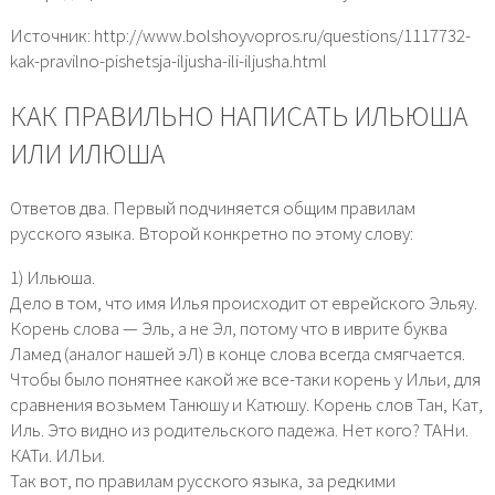
Источник: http://www.bolshoyvopros.ru/questions/1117732-
kak-pravilno-pishetsja-iljusha-ili-iljusha.html
КАК ПРАВИЛЬНО НАПИСАТЬ ИЛЬЮША
ИЛИ ИЛЮША
Ответов два. Первый подчиняется общим правилам
русского языка. Второй конкретно по этому слову:
1) Ильюша.
Дело в том, что имя Илья происходит от еврейского Эльяу.
Корень слова — Эль, а не Эл, потому что в иврите буква
Ламед (аналог нашей эЛ) в конце слова всегда смягчается.
Чтобы было понятнее какой же все-таки корень у Ильи, для
сравнения возьмем Танюшу и Катюшу. Корень слов Тан, Кат,
Иль. Это видно из родительского падежа. Нет кого? ТАНи.
КАТи. ИЛЬи.
Так вот, по правилам русского языка, за редкими