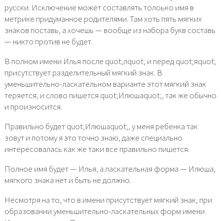
русски. Исключение может составлять толоько имя в
метрике придуманное родителями. Там хоть пять мягких
знаков поставь, а хочешь — вообще из набора букв составь
— никто против не будет.
В полном имени Илья после quot;лquot; и перед quot;яquot;
присутствует разделительный мягкий знак. В
уменьшительно-ласкательном варианте этот мягкий знак
теряется, и слово пишется quot;Илюшаquot;, так же обычно
и произносится.
Правильно будет quot;Илюшаquot;, у меня ребенка так
зовут и потому я это точно знаю, даже специально
интересовалась как же таки все правильно пишется.
Полное имя будет — Илья, а ласкательная форма — Илюша,
мягкого знака нет и быть не должно.
Несмотря на то, что в имени присутствует мягкий знак, при
образовании уменьшительно-ласкательных форм имени