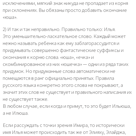
исключениями, мягкий знак никуда не пропадает из корня
при склонениях. Вы обязаны просто добавить окончание
«юша».
2) И так и так неправильно. Правильно только: Илья.
Это уменьшительно-ласкательное слово. Каждый может
нежно называть ребенка как ему заблагорассудится и
придумывать совершенно фантастические суффиксы и
окончания к корню слова. «юша», «ечка» и
скомбинированное из них «юшечка» — одни из ряда таких
придумок. Но придуманные слова автоматически не
помещаются в ранг официально принятых. Правила
русского языка конкретно этого слова не покрывают, а
значит этих слов не существует и правильного написания их
не существует также.
В любом случае, если когда и примут, то это будет Ильюша,
а не Илюша.
Если рассуждать с точки зрения Имира, то исторически
имя Илья может происходить так же от Элияху, Элайджа,