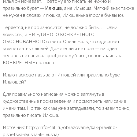
Илья он исчезает. Поэтому его писать не нужно и
правильно будет —
Илюша
, а не Ильюша. Мягкий знак также
не нужен в словах Илюшка, Илюшенька (после буквы ю).
Теряется, не произносится, не должно быть….. Одни
домыслы, и НИ ЕДИНОГО КОНКРЕТНОГО
ОБОСНОВАННОГО ответа. Очень жаль, что здесь нет
компетентных людей. Даже если я не прав — ни один
человек не написал quot;почему?quot; основываясь на
КОНКРЕТНЫЕ правила.
Илью ласково называют Илюшей или правильно будет
Ильюшей?
Для правильного написания можно заглянуть в
художественные произведения и посмотреть написание
имени там. Но так как мы уже заглядывали, то знаем точно,
правильно писать Илюша.
Источник: http://info-4all.ru/obrazovanie/kak-pravilno-
pishetsya-ilyusha-ili-ilyusha/