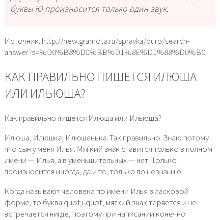
буквы Ю произносится только один звук.
Источник: http://new.gramota.ru/spravka/buro/search-
answer?s=%D0%B8%D0%BB%D1%8E%D1%88%D0%B0
КАК ПРАВИЛЬНО ПИШЕТСЯ ИЛЮША
ИЛИ ИЛЬЮША?
Как правильно пишется Илюша или Ильюша?
Илюша, Илюшка, Илюшенька. Так правильно. Знаю потому
что сын у меня Илья. Мягкий знак ставится только в полном
имени — Илья, а в уменьшительных — нет. Только
произносится иногда, да и то, только по незнанию.
Когда называют человека по имени Илья в ласковой
форме, то буква quot;ьquot; мягкий знак теряется и не
встречается нигде, поэтому при написании конечно