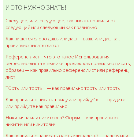
И ЭТО НУЖНО ЗНАТЬ!
Следущее; или; следующее, как писать правильно? —
следующий или следующий как правильно
Как пишется слово дашь или даш — дашь или даш как
правильно писать глагол
Референс-лист – что это такое Использования
референс-листа в технике продаж: как правильно писать,
образец — как правильно референс лист или референц
лист
ТОрты или тортЫ | — как правильно торты или торты
Как правильно писать: приду или прийду? » – — придите
или прийдите как правильно
Никитична или никитовна? Форум — как правильно
никитич или никитович
Как правильно написать одеть или надеть? — надену или