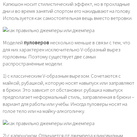
Капюшон носит стилистический эффект, но в прохладные
дни и во время занятий спортом его накидывают на голову.
Используется как самостоятельная вещь вместо ветровки.
Моделей
пуловеров
несколько меньше в связи с тем, что
для них характерен исключительно V-образный вырез
горловины. Поэтому существует две самых
распространённые модели:
1) с классическим V-образным вырезом. Сочетаются с
майкой, рубашкой, которую носят навыпуск или заправляют
в брюки. Это зависит от обстановки: рубашка навыпуск
предполагает неформальный стиль, заправленная в брюки –
вариант для работы или учёбы. Иногда пуловеры носят на
голое тело или на майку-алкоголичку.
2) с капюшоном. Отличается от джемпера клиновидным