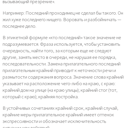
вызывающий презрение».
Например: Последний проходимец не сделал бы такого. Он
жил хуже последнего нищего. Воровать и разбойничать —
последнее дело.
В этикетной формуле «кто последний» такое значение не
подразумевается. Фраза используется, чтобы установить
очередность, найти того, за которым еще не следуют
другие, занять место в очереди, не нарушая ее порядка,
последовательности. Замена прилагательного последний
прилагательным крайний приводит к неточности речи и
размытости содержания вопроса. Значение слова крайний
указывает на расположение чего-либо на краю, с краю:
крайний дом на улице (на краю улицы); крайний стог (тот,
который с краю); крайняя постройка.
В устойчивых сочетаниях крайний срок, крайний случай,
крайние меры прилагательное крайний имеет оттенок
экспрессивности и обозначает исключительность
ситуации или действий.