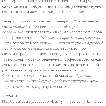
поинтересоваться, кто начинает и замыкает этот ряд. На
самом деле вам требуется знать,
по чьему следу
вам нужно
пройти, кто замыкает этот ряд — кто
последний
.
Теперь обратимся к языковым суевериям. Употребление
слова
крайний
в значении
‘последний из ряда
совершившихся’
добавляет к значению избегаемого слова
последний
компонент
‘не замыкающий этот ряд навсегда’
.
Вот и получается, что
крайний — это последний на данный
момент, но не последний вообще
. Это жаргонное
словоупотребление имеет оправданное распространение
только среди людей определенных профессий. Они каждый
день сталкиваются с реальным риском для жизни в своей
работе — пилотируют самолет, исследуют космос.
Очевидно, что человек, который
последний раз пил
шампанское на Новый год
или
работает последний день
перед отпуском
, рискует чуть меньше.
Источник:
http://aif.ru/society/education/krayniy_ili_posledniy_kak_pravil