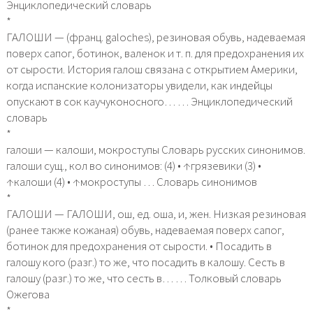
Энциклопедический словарь
*
ГАЛОШИ — (франц. galoches), резиновая обувь, надеваемая
поверх сапог, ботинок, валенок и т. п. для предохранения их
от сырости. История галош связана с открытием Америки,
когда испанские колонизаторы увидели, как индейцы
опускают в сок каучуконосного… … Энциклопедический
словарь
*
галоши — калоши, мокроступы Словарь русских синонимов.
галоши сущ., кол во синонимов: (4) • ↑грязевики (3) •
↑калоши (4) • ↑мокроступы … Словарь синонимов
*
ГАЛОШИ — ГАЛОШИ, ош, ед. оша, и, жен. Низкая резиновая
(ранее также кожаная) обувь, надеваемая поверх сапог,
ботинок для предохранения от сырости. • Посадить в
галошу кого (разг.) то же, что посадить в калошу. Сесть в
галошу (разг.) то же, что сесть в… … Толковый словарь
Ожегова
*