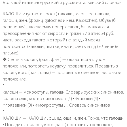
Большой итальяно-русский и русско-итальянский словарь
КАЛО́ШИ и (устар. и прост.) галоши, галош, ед. галоша,
галоши, жен. (франц. galoches и нем. Kaloschen). Обувь (б. ч.
резиновая), надеваемая поверх сапог, башмаков для
предохранения ног от сырости и грязи. «Из этих 54 руб.
часть расхода такого, который не каждый месяц
повторится (калоши, платье, книги, счеты и т.д.).» Ленин (в
письме).
❖ Сесть в калошу (разг. фам.) — оказаться в глупом
положении, потерпеть неудачу, провалиться. Посадить в
калошу кого (разг. фам.) — поставить в смешное, неловкое
положение.
*
калоши — мокроступы, галоши Словарь русских синонимов.
калоши сущ., кол во синонимов: (4) • ↑галоши (4) •
↑грязевики (3) • ↑мокроступы … Словарь синонимов
*
КАЛОШИ — КАЛОШИ, ош, ед. оша, и, жен. То же, что галоши.
• Посадить в калошу кого (разг.) поставить в неловкое,