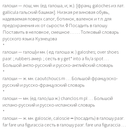
галоши — лош; мн. (ед. галоша, и; ж.). [франц. galoches из лат.
gallicula гальский башмак]. Низкая резиновая обувь,
надеваемая поверх сапог, ботинок, валенок и т.п. для
предохранения их от сырости. ◊ Посадить в галошу.
Поставить в неловкое, смешное… … Толковый словарь
русского языка Кузнецова
*
галоши — галош|и мн. ( ед. галоша ж. ) galoshes; over shoes
разг. ; rubbers амер. ; сесть в у get* into a fix/a spot …
Большой англо-русский и русско-английский словарь
*
галоши — ж. мн. caoutchoucs m … Большой французско-
русский и русско-французский словарь
*
галоши — мн. (ед. гало/ша ж.) chanclos m pl … Большой
испано-русский и русско-испанский словарь
*
галоши — ж. мн. galoscie, caloscie •• (посадить) в галошу разг.
far fare una figuraccia сесть в галошу разг. fare una figuraccia …