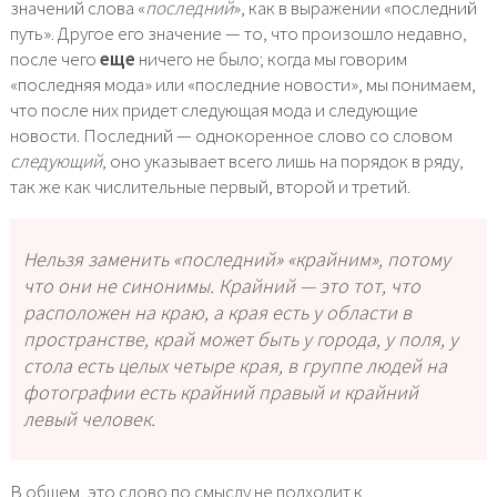
значений слова «
последний
», как в выражении «последний
путь». Другое его значение — то, что произошло недавно,
после чего
еще
ничего не было; когда мы говорим
«последняя мода» или «последние новости», мы понимаем,
что после них придет следующая мода и следующие
новости. Последний — однокоренное слово со словом
следующий
, оно указывает всего лишь на порядок в ряду,
так же как числительные первый, второй и третий.
Нельзя заменить «последний» «крайним», потому
что они не синонимы.
Крайний
— это тот, что
расположен на краю, а края есть у области в
пространстве, край может быть у города, у поля, у
стола есть целых четыре края, в группе людей на
фотографии есть крайний правый и крайний
левый человек.
В общем, это слово по смыслу не подходит к