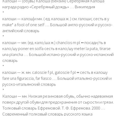
Калоши — (обувь) Калоша (бензин) Серебряная Калоша
награда радио «Серебряный дождь» … Википедия
*
калоши — калош|и мн. ( ед. калоша ж. ) см. галоши; сесть в у
make* a fool of one self … Большой англо-русский и русско-
английский словарь
*
калоши — мн. (ед. кало/ша ж.) chanclos m pl •• посади/ть в
кало/шу poner en solfa сесть в кало/шу meter la pata, tirarse
una plancha … Большой испано-русский и русско-испанский
словарь
*
калоши — ж. мн. caloscie f pl, galoscie f pl •• сесть в калошу
fare una figuraccia, far fiasco … Большой итальяно-русский и
русско-итальянский словарь
*
Калоши — мн. Низкая резиновая обувь, обычно надеваемая
поверх другой обуви для предохранения от сырости и грязи.
Толковый словарь Ефремовой. Т. Ф. Ефремова. 2000 …
Современный толковый словарь русского языка