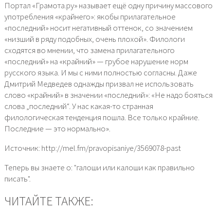
Портал «Грамота.ру» называет ещё одну причину массового
употребления «крайнего»: якобы прилагательное
«последний» носит негативный оттенок, со значением
«низший в ряду подобных, очень плохой». Филологи
сходятся во мнении, что замена прилагательного
«последний» на «крайний» — грубое нарушение норм
русского языка. И мы с ними полностью согласны. Даже
Дмитрий Медведев однажды призвал не использовать
слово «крайний» в значении «последний»: «Не надо бояться
слова „последний“. У нас какая-то странная
филологическая тенденция пошла. Все только крайние.
Последние — это нормально».
Источник: http://mel.fm/pravopisaniye/3569078-past
Теперь вы знаете о: "галоши или калоши как правильно
писать".
ЧИТАЙТЕ ТАКЖЕ: