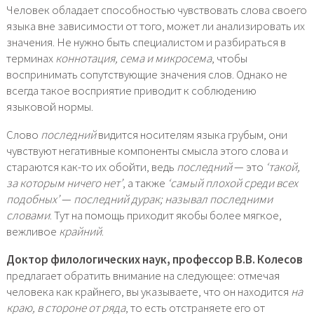
Человек обладает способностью чувствовать слова своего
языка вне зависимости от того, может ли анализировать их
значения. Не нужно быть специалистом и разбираться в
терминах
коннотация, сема и микросема
, чтобы
воспринимать сопутствующие значения слов. Однако не
всегда такое восприятие приводит к соблюдению
языковой нормы.
Слово
последний
видится носителям языка грубым, они
чувствуют негативные компоненты смысла этого слова и
стараются как-то их обойти, ведь
последний
— это
‘такой,
за которым ничего нет’
, а также
‘самый плохой среди всех
подобных’
—
последний дурак; называл последними
словами
. Тут на помощь приходит якобы более мягкое,
вежливое
крайний
.
Доктор филологических наук, профессор В.В. Колесов
предлагает обратить внимание на следующее: отмечая
человека как крайнего, вы указываете, что он находится
на
краю, в стороне от ряда
, то есть отстраняете его от