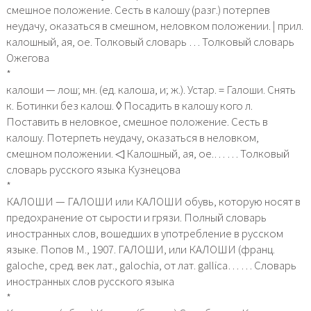
смешное положение. Сесть в калошу (разг.) потерпев
неудачу, оказаться в смешном, неловком положении. | прил.
калошный, ая, ое. Толковый словарь … Толковый словарь
Ожегова
*
калоши — лош; мн. (ед. калоша, и; ж.). Устар. = Галоши. Снять
к. Ботинки без калош. ◊ Посадить в калошу кого л.
Поставить в неловкое, смешное положение. Сесть в
калошу. Потерпеть неудачу, оказаться в неловком,
смешном положении. ◁ Калошный, ая, ое.… … Толковый
словарь русского языка Кузнецова
*
КАЛОШИ — ГАЛОШИ или КАЛОШИ обувь, которую носят в
предохранение от сырости и грязи. Полный словарь
иностранных слов, вошедших в употребление в русском
языке. Попов М., 1907. ГАЛОШИ, или КАЛОШИ (франц.
galoche, сред. век лат., galochia, от лат. gallica… … Словарь
иностранных слов русского языка
*