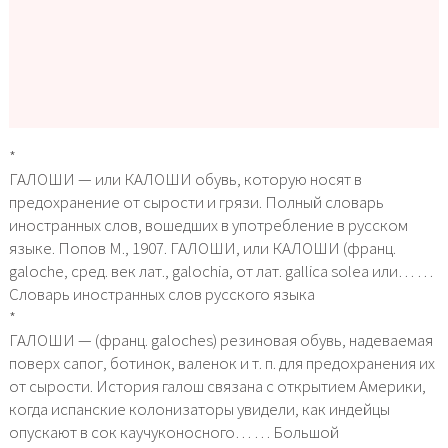
*
ГАЛОШИ — или КАЛОШИ обувь, которую носят в
предохранение от сырости и грязи. Полный словарь
иностранных слов, вошедших в употребление в русском
языке. Попов М., 1907. ГАЛОШИ, или КАЛОШИ (франц.
galoche, сред. век лат., galochia, от лат. gallica solea или… …
Словарь иностранных слов русского языка
*
ГАЛОШИ — (франц. galoches) резиновая обувь, надеваемая
поверх сапог, ботинок, валенок и т. п. для предохранения их
от сырости. История галош связана с открытием Америки,
когда испанские колонизаторы увидели, как индейцы
опускают в сок каучуконосного… … Большой