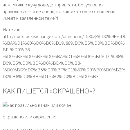
чем. Можно кучу доводов привести, безусловно
правильных — и не очень, но какое это все отношение
имеет к заявленной теме?!
Источник:
http://rus.stackexchange.com/questions/15308/%D0%9E%D0
%BA%D1%80%D0%B0%D1%88%D0%B5%D0%BD%D0%
BE-%D0%B8-
%D0%BF%D0%BE%D0%BA%D1%80%D0%B0%D1%88%
D0%B5%D0%BD%D0%BE-%D0%B8-
%D0%BD%D0%B5%D0%BF%D1%80%D0%B0%D0%B2%
D0%B8%D0%BB%D1%8C%D0%BD%D0%BE
КАК ПИШЕТСЯ «ОКРАШЕНО»?
окрашено или окрашенно