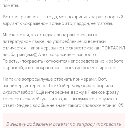
пометы.
Вот «покрашено» — это да, можно принять за разговорный
вариант к «окрашено». Только это, пардон, не глаголы.
Мне кажется, что эти два слова равноправны в
литературном языке, но употребление их все-таки
отличается. Например, вы же не скажете «закан ПОКРАСИЛ
лес багрянцем»))) А вот «окрасил» — запросто.
То есть, «покрасить» относится непосредственно к работе
с краской, а вот «окрасить» — понятие более широкое.
На такие вопросы лучше отвечать примерами. Вот,
например, интересно: Том Сойер
покрасил
забор или
окрасил
забор? Ещё интереснее: ввожу в Яндексе фразу
«окрасить скамейку» — и что, как вы думаете, получаю в
ответ? Яндекс вообще не знает такого словосочетания! 🙂
В выдачу добавлены ответы по запросу «покрасить