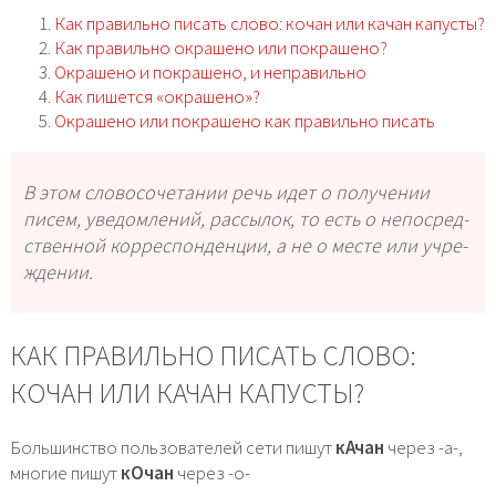
Как правильно писать слово: кочан или качан капусты?
Как правильно окрашено или покрашено?
Окрашено и покрашено, и неправильно
Как пишется «окрашено»?
Окрашено или покрашено как правильно писать
В этом сло­во­со­че­та­нии речь идет о полу­че­нии
писем, уве­дом­ле­ний, рас­сы­лок, то есть о непо­сред­
ствен­ной кор­ре­спон­ден­ции, а не о месте или учре­
жде­нии.
КАК ПРАВИЛЬНО ПИСАТЬ СЛОВО:
КОЧАН ИЛИ КАЧАН КАПУСТЫ?
Большинство пользователей сети пишут
кАчан
через -а-,
многие пишут
кОчан
через -о-