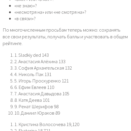
«не знаю»?
«несмотря на» или «не смотря на»?
«в связи»?
По многочисленным просьбам теперь можно: сохранять
все свои результаты, получать баллы и участвовать в общем
рейтинге.
1. Sladkiy ded 143
2. Анастасия Алёхина 133
3. София Архангельская 132
4. Николь Пак 131
5. Игорь Проскуренко 121
6. Ефим Евлеев 110
7. Анастасия Давыдова 105
8. Катя Деева 101
9. Ренат Шерифов 98
10. Даниил Юраков 89
1. Кристина Волосочева 19,120
2. Ekaterina 18,721