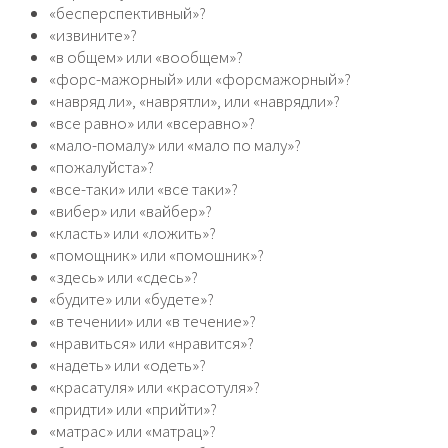
«бесперспективный»?
«извините»?
«в общем» или «вообщем»?
«форс-мажорный» или «форсмажорный»?
«навряд ли», «наврятли», или «наврядли»?
«все равно» или «всеравно»?
«мало-помалу» или «мало по малу»?
«пожалуйста»?
«все-таки» или «все таки»?
«вибер» или «вайбер»?
«класть» или «ложить»?
«помощник» или «помошник»?
«здесь» или «сдесь»?
«будите» или «будете»?
«в течении» или «в течение»?
«нравиться» или «нравится»?
«надеть» или «одеть»?
«красатуля» или «красотуля»?
«придти» или «прийти»?
«матрас» или «матрац»?