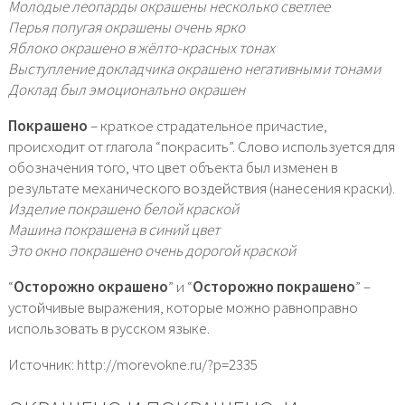
Молодые леопарды окрашены несколько светлее
Перья попугая окрашены очень ярко
Яблоко окрашено в жёлто-красных тонах
Выступление докладчика окрашено негативными тонами
Доклад был эмоционально окрашен
Покрашено
– краткое страдательное причастие,
происходит от глагола “покрасить”. Слово используется для
обозначения того, что цвет объекта был изменен в
результате механического воздействия (нанесения краски).
Изделие покрашено белой краской
Машина покрашена в синий цвет
Это окно покрашено очень дорогой краской
“
Осторожно окрашено
” и “
Осторожно покрашено
” –
устойчивые выражения, которые можно равноправно
использовать в русском языке.
Источник: http://morevokne.ru/?p=2335