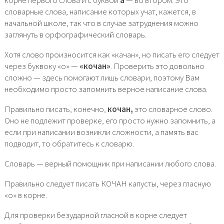
корне первого слова и с буквой
а
— во втором. Это
словарные слова, написание которых учат, кажется, в
начальной школе, так что в случае затруднения можно
заглянуть в орфографический словарь.
Хотя слово произносится как «качан», но писать его следует
через буквоку «о» —
«кочан»
. Проверить это довольно
сложно — здесь помогают лишь словари, поэтому Вам
необходимо просто запомнить верное написание слова.
Правильно писать, конечно,
кочан,
это словарное слово.
Оно не подлежит проверке, его просто нужно запомнить, а
если при написании возникли сложности, а память вас
подводит, то обратитесь к словарю.
Словарь — верный помощник при написании любого слова.
Правильно следует писать КОЧАН капусты, через гласную
«о» в корне.
Для проверки безударной гласной в корне следует