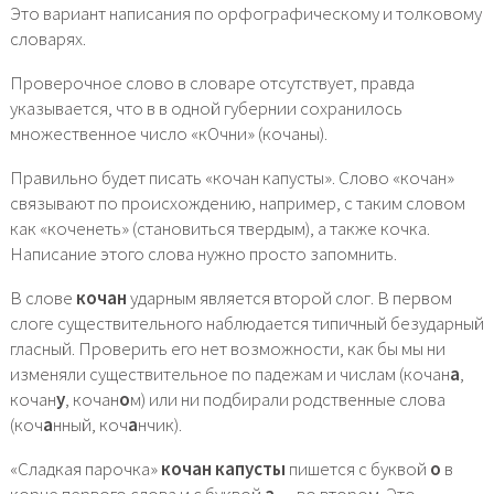
Это вариант написания по орфографическому и толковому
словарях.
Проверочное слово в словаре отсутствует, правда
указывается, что в в одной губернии сохранилось
множественное число «кОчни» (кочаны).
Правильно будет писать «кочан капусты». Слово «кочан»
связывают по происхождению, например, с таким словом
как «коченеть» (становиться твердым), а также кочка.
Написание этого слова нужно просто запомнить.
В слове
кочан
ударным является второй слог. В первом
слоге существительного наблюдается типичный безударный
гласный. Проверить его нет возможности, как бы мы ни
изменяли существительное по падежам и числам (кочан
а
,
кочан
у
, кочан
о
м) или ни подбирали родственные слова
(коч
а
нный, коч
а
нчик).
«Сладкая парочка»
кочан капусты
пишется с буквой
о
в