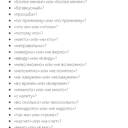
«более-менее» или «более менее»?
«безвкусный»?
«просьба»?
«по-прежнему» или «по прежнему»?
«что ли» или «чтоли»?
«потому что»?
«никто» или «ни кто»?
«неправильно»?
«неверно» или «не верно»?
«ввиду» или «в виду»?
«невозможно» или «не возможно»?
«непонятно» или «не понятно»?
«не замужем» или «незамужем»?
«во время» или «вовремя»?
«немного» или «не много»?
«с налету»?
«во сколько» или «восколько»?
«ненадолго» или «не надолго»?
«так же» или «также»?
«насчет» или «на счет»?
«вмиг» или «в миг»?