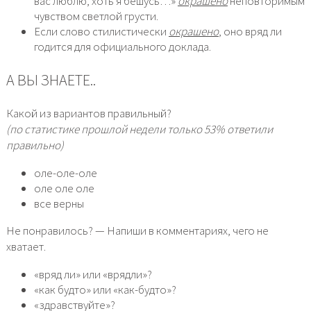
вас люблю, хоть я бешусь…»
окрашено
неповторимым
чувством светлой грусти.
Если слово стилистически
окрашено
, оно вряд ли
годится для официального доклада.
А ВЫ ЗНАЕТЕ..
Какой из вариантов правильный?
(по статистике прошлой недели только 53% ответили
правильно)
оле-оле-оле
оле оле оле
все верны
Не понравилось? — Напиши в комментариях, чего не
хватает.
«вряд ли» или «врядли»?
«как будто» или «как-будто»?
«здравствуйте»?