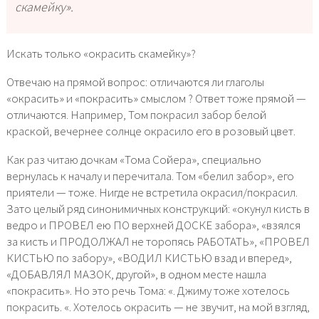
скамейку».
Искать только «окрасить скамейку»?
Отвечаю на прямой вопрос: отличаются ли глаголы
«окрасить» и «покрасить» смыслом ? Ответ тоже прямой —
отличаются. Например, Том покрасил забор белой
краской, вечернее солнце окрасило его в розовый цвет.
Как раз читаю дочкам «Тома Сойера», специально
вернулась к началу и перечитала. Том «белил забор», его
приятели — тоже. Нигде не встретила окрасил/покрасил.
Зато целый ряд синонимичных конструкций: «окунул кисть в
ведро и ПРОВЕЛ ею ПО верхней ДОСКЕ забора», «взялся
за кисть и ПРОДОЛЖАЛ не торопясь РАБОТАТЬ», «ПРОВЕЛ
КИСТЬЮ по забору», «ВОДИЛ КИСТЬЮ взад и вперед»,
«ДОБАВЛЯЛ МАЗОК, другой», в одном месте нашла
«покрасить». Но это речь Тома: «. Джиму тоже хотелось
покрасить. «. Хотелось окрасить — не звучит, на мой взгляд,