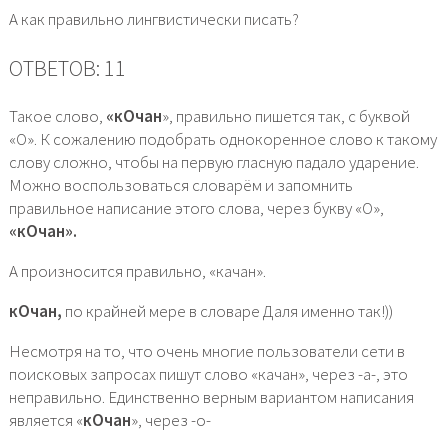
А как правильно лингвистически писать?
ОТВЕТОВ: 11
Такое слово,
«кОчан
», правильно пишется так, с буквой
«О». К сожалению подобрать однокоренное слово к такому
слову сложно, чтобы на первую гласную падало ударение.
Можно воспользоваться словарём и запомнить
правильное написание этого слова, через букву «О»,
«кОчан».
А произносится правильно, «качан».
кОчан,
по крайней мере в словаре Даля именно так!))
Несмотря на то, что очень многие пользователи сети в
поисковых запросах пишут слово «качан», через -а-, это
неправильно. Единственно верным вариантом написания
является «
кОчан
», через -о-